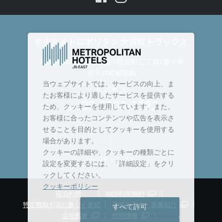
ホテルメトロポリタン 大井町トラックス
〒140-0005 東京都品川区広町二丁目1番３号
JR大井町駅直結
当ウェブサイトでは、サービスの向上、ま
＜ 代表 ＞
たお客様により適したサービスを提供する
03-6903-1122
TEL :
ため、クッキーを使用しています。また、
お客様に合ったコンテンツや広告を表示さ
せることを目的としてクッキーを使用する
場合があります。
クッキーの詳細や、クッキーの種類ごとに
ページトップへ戻る
設定を変更するには、「詳細設定」をクリ
ックしてください。
クッキーポリシー
宿泊約款
WEB利用規約
特定商取引法に基づく表記
運営ホテル・事業紹介
すべて許可
会社概要
採用情報