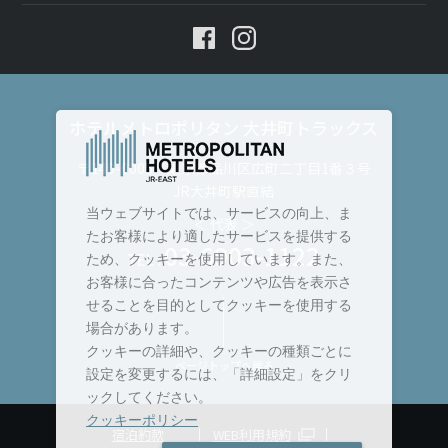
ホテルメトロポリタン 大井町トラックス
〒140-0005 東京都品川区広町二丁目1番３号
JR大井町駅直結
当ウェブサイトでは、サービスの向上、ま
＜ 代表 ＞
たお客様により適したサービスを提供する
03-6903-1122
TEL :
ため、クッキーを使用しています。また、
お客様に合ったコンテンツや広告を表示さ
せることを目的としてクッキーを使用する
場合があります。
クッキーの詳細や、クッキーの種類ごとに
ページトップへ戻る
設定を変更するには、「詳細設定」をクリ
ックしてください。
クッキーポリシー
宿泊約款
WEB利用規約