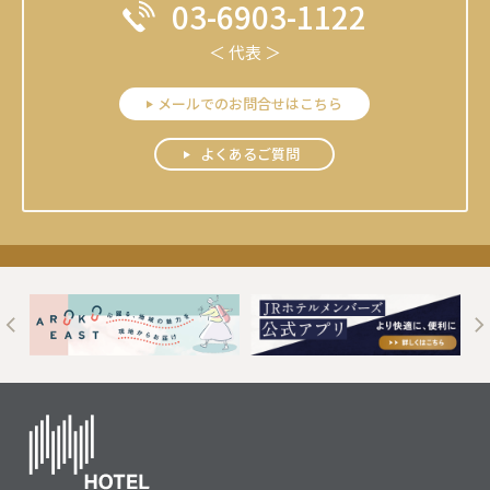
03-6903-1122
＜ 代表 ＞
メールでのお問合せはこちら
よくあるご質問
t